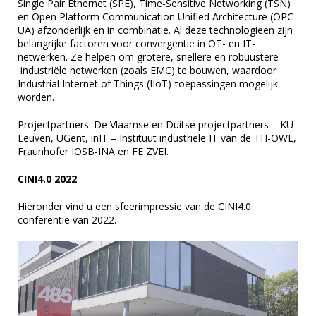
Single Pair Ethernet (SPE), Time-Sensitive Networking (TSN)
en Open Platform Communication Unified Architecture (OPC
UA) afzonderlijk en in combinatie. Al deze technologieën zijn
belangrijke factoren voor convergentie in OT- en IT-
netwerken. Ze helpen om grotere, snellere en robuustere
industriële netwerken (zoals EMC) te bouwen, waardoor
Industrial Internet of Things (IIoT)-toepassingen mogelijk
worden.
Projectpartners: De Vlaamse en Duitse projectpartners – KU
Leuven, UGent, inIT – Instituut industriële IT van de TH-OWL,
Fraunhofer IOSB-INA en FE ZVEI.
CINI4.0 2022
Hieronder vind u een sfeerimpressie van de CINI4.0
conferentie van 2022.
Videospeler