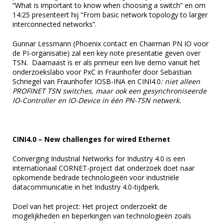
“What is important to know when choosing a switch” en om
14:25 presenteert hij “From basic network topology to larger
interconnected networks”.
Gunnar Lessmann (Phoenix contact en Chairman PN IO voor
de PI-organisatie) zal een key note presentatie geven over
TSN. Daarnaast is er als primeur een live demo vanuit het
onderzoekslabo voor PxC in Fraunhofer door Sebastian
Schriegel van Fraunhofer IOSB-INA en CINI4.0
: niet alleen
PROFINET TSN switches, maar ook een gesynchroniseerde
IO-Controller en IO-Device in één PN-TSN netwerk.
CINI4.0 – New challenges for wired Ethernet
Converging Industrial Networks for Industry 4.0 is een
internationaal CORNET-project dat onderzoek doet naar
opkomende bedrade technologieën voor industriële
datacommunicatie in het Industry 4.0-tijdperk.
Doel van het project: Het project onderzoekt de
mogelijkheden en beperkingen van technologieën zoals