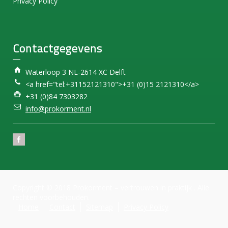
Privacy Policy
Contactgegevens
Waterloop 3 NL-2614 XC Delft
<a href="tel:+31152121310">+31 (0)15 2121310</a>
+31 (0)84 7303282
info@prokorment.nl
Copyright © 2018 Prokorment – vertrouwen in praktijk . Alle
rechten voorbehouden.
Home
Contact
Sitemap
Privacy Policy