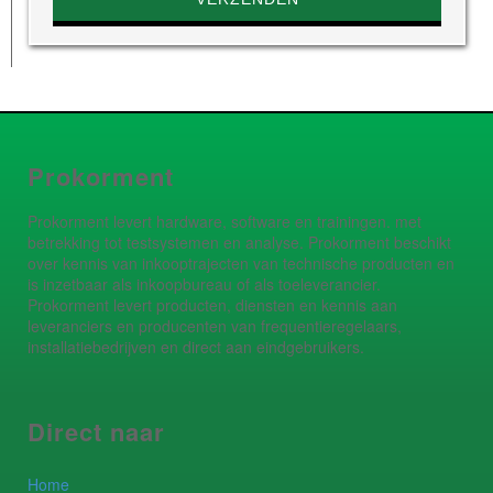
Prokorment
Prokorment levert hardware, software en trainingen. met
betrekking tot testsystemen en analyse. Prokorment beschikt
over kennis van inkooptrajecten van technische producten en
is inzetbaar als inkoopbureau of als toeleverancier.
Prokorment levert producten, diensten en kennis aan
leveranciers en producenten van frequentieregelaars,
installatiebedrijven en direct aan eindgebruikers.
Direct naar
Home