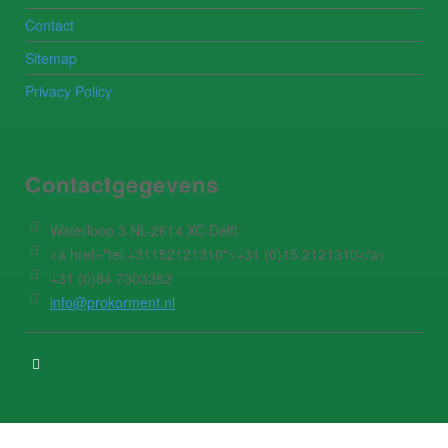
Contact
Sitemap
Privacy Policy
Contactgegevens
Waterloop 3 NL-2614 XC Delft
<a href="tel:+31152121310">+31 (0)15 2121310</a>
+31 (0)84 7303282
info@prokorment.nl