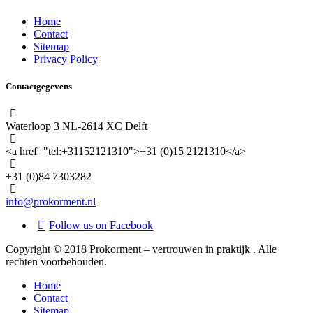
Home
Contact
Sitemap
Privacy Policy
Contactgegevens
Waterloop 3 NL-2614 XC Delft
<a href="tel:+31152121310">+31 (0)15 2121310</a>
+31 (0)84 7303282
info@prokorment.nl
Follow us on Facebook
Copyright © 2018 Prokorment – vertrouwen in praktijk . Alle
rechten voorbehouden.
Home
Contact
Sitemap