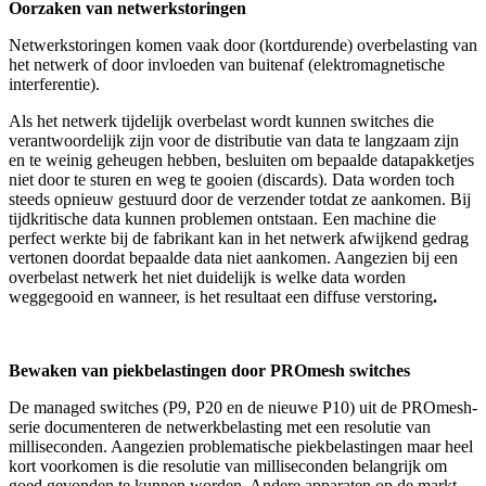
Oorzaken van netwerkstoringen
Netwerkstoringen komen vaak door (kortdurende) overbelasting van
het netwerk of door invloeden van buitenaf (elektromagnetische
interferentie).
Als het netwerk tijdelijk overbelast wordt kunnen switches die
verantwoordelijk zijn voor de distributie van data te langzaam zijn
en te weinig geheugen hebben, besluiten om bepaalde datapakketjes
niet door te sturen en weg te gooien (discards). Data worden toch
steeds opnieuw gestuurd door de verzender totdat ze aankomen. Bij
tijdkritische data kunnen problemen ontstaan. Een machine die
perfect werkte bij de fabrikant kan in het netwerk afwijkend gedrag
vertonen doordat bepaalde data niet aankomen. Aangezien bij een
overbelast netwerk het niet duidelijk is welke data worden
weggegooid en wanneer, is het resultaat een diffuse verstoring
.
Bewaken van piekbelastingen door PROmesh switches
De managed switches (P9, P20 en de nieuwe P10) uit de PROmesh-
serie documenteren de netwerkbelasting met een resolutie van
milliseconden. Aangezien problematische piekbelastingen maar heel
kort voorkomen is die resolutie van milliseconden belangrijk om
goed gevonden te kunnen worden. Andere apparaten op de markt