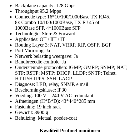
Backplane capacity: 128 Gbps
Throughput 95,2 Mpps
Connectie type: 16*10/100/1000Base TX RJ45,
8x Combo 10/100/1000Base, TX RJ 45 of
1000Base SFP, 4*1000Base SFP
Technologie: Store & Forward
Applicaties: OT / IIT / IT
Routing Layer 3: NAT, VRRP, RIP, OSPF, BGP
Port Mirroring: Ja
Netwerk belasting weergave: Ja
Bandbreeedte controle: Ja
Ondersteunde protocollen: IGMP; GMRP; SNMP; NAT;
STP; RSTP; MSTP; DHCP; LLDP; SNTP; Telnet;
HTTP/HTPPS; SSH; LACP
Diagnose: LED, relay, SNMP, e mail
Beschermingsklasse: IP30
Voeding: 100 V – 240 V AC redundant
Afmetingen (H*B*D): 43*440*285 mm
Fastening: 19 inch rack
Gewicht: 3900 g
Behuizing: Metaal, poeder-coat
Kwaliteit Profinet monitoren