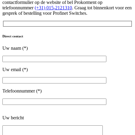
contactformulier op de website of bel Prokorment op
telefoonnummer
(+31) 015-2121310
. Graag tot binnenkort voor een
gesprek of bestelling voor Profinet Switches.
Direct contact
Uw naam (*)
Uw email (*)
Telefoonnummer (*)
Gelieve
Uw bericht
dit
veld
leeg
te