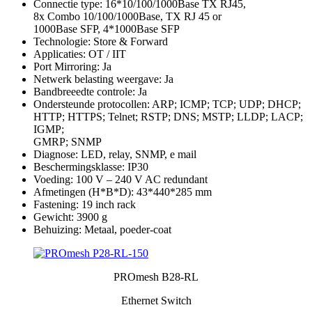
Connectie type: 16*10/100/1000Base TX RJ45,
8x Combo 10/100/1000Base, TX RJ 45 or
1000Base SFP, 4*1000Base SFP
Technologie: Store & Forward
Applicaties: OT / IIT
Port Mirroring: Ja
Netwerk belasting weergave: Ja
Bandbreeedte controle: Ja
Ondersteunde protocollen: ARP; ICMP; TCP; UDP; DHCP;
HTTP; HTTPS; Telnet; RSTP; DNS; MSTP; LLDP; LACP;
IGMP;
GMRP; SNMP
Diagnose: LED, relay, SNMP, e mail
Beschermingsklasse: IP30
Voeding: 100 V – 240 V AC redundant
Afmetingen (H*B*D): 43*440*285 mm
Fastening: 19 inch rack
Gewicht: 3900 g
Behuizing: Metaal, poeder-coat
PROmesh B28-RL
Ethernet Switch