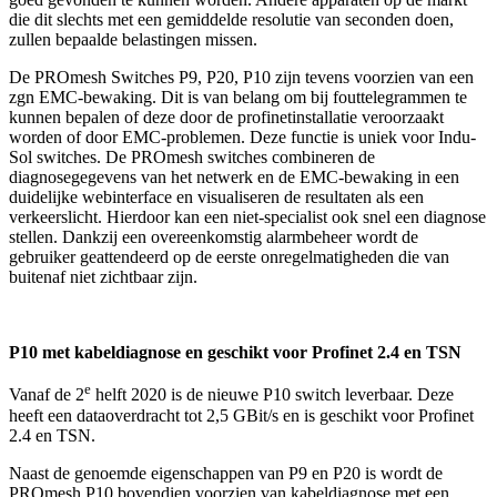
die dit slechts met een gemiddelde resolutie van seconden doen,
zullen bepaalde belastingen missen.
De PROmesh Switches P9, P20, P10 zijn tevens voorzien van een
zgn EMC-bewaking. Dit is van belang om bij fouttelegrammen te
kunnen bepalen of deze door de profinetinstallatie veroorzaakt
worden of door EMC-problemen. Deze functie is uniek voor Indu-
Sol switches. De PROmesh switches combineren de
diagnosegegevens van het netwerk en de EMC-bewaking in een
duidelijke webinterface en visualiseren de resultaten als een
verkeerslicht. Hierdoor kan een niet-specialist ook snel een diagnose
stellen. Dankzij een overeenkomstig alarmbeheer wordt de
gebruiker geattendeerd op de eerste onregelmatigheden die van
buitenaf niet zichtbaar zijn.
P10 met kabeldiagnose en geschikt voor Profinet 2.4 en TSN
e
Vanaf de 2
helft 2020 is de nieuwe P10 switch leverbaar. Deze
heeft een dataoverdracht tot 2,5 GBit/s en is geschikt voor Profinet
2.4 en TSN.
Naast de genoemde eigenschappen van P9 en P20 is wordt de
PROmesh P10 bovendien voorzien van kabeldiagnose met een