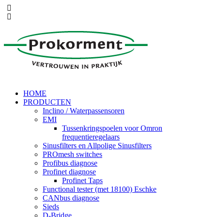
HOME
PRODUCTEN
Inclino / Waterpassensoren
EMI
Tussenkringspoelen voor Omron
frequentieregelaars
Sinusfilters en Allpolige Sinusfilters
PROmesh switches
Profibus diagnose
Profinet diagnose
Profinet Taps
Functional tester (met 18100) Eschke
CANbus diagnose
Sieds
D-Bridge