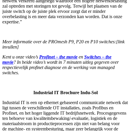
netwerk verkeerd aangelegd waardoor een hogere netwerkbelasting
zal optreden met storingen tot gevolg. Terwijl het plaatsen van de
juiste switch op de juiste plek ervoor zorgt dat er minder
overbelasting is en meer data verzonden kan worden. Dat is onze
expertise.”
Meer informatie over de PROmesh P9, P20 en P10 switches:[link
invullen]
Kent u onze video’s
Profinet – the movie
en
Switches – the
movie
? In beide video’s wordt in 7 minuten uitleg gegeven over
respectievelijk profinet diagnose en de werking van managed
switches.
Industrial IT Brochure Indu-Sol
Industrial IT is een op ethernet gebaseerd communicatie netwerk dat
ligt tussen de verschillende OT installaties, zoals Profibus en
Profinet, en het hoger liggende IT bedrijfsnetwerk. Procesgegevens
ten behoeve van kwaliteitsbewaking/-evaluatie, logistiek en de
materiaalstroom in productieprocessen zijn niet van belang voor
de machine- en systeembesturing, maar zeer belangrijk voor de