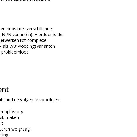
 en hubs met verschillende
n NPN varianten). Hierdoor is de
rnetwerken tot complexe
- als 7/8”-voedingsvarianten
n probleemloos.
ent
itsland de volgende voordelen:
en oplossing
ruik maken
it
teren we graag
sing