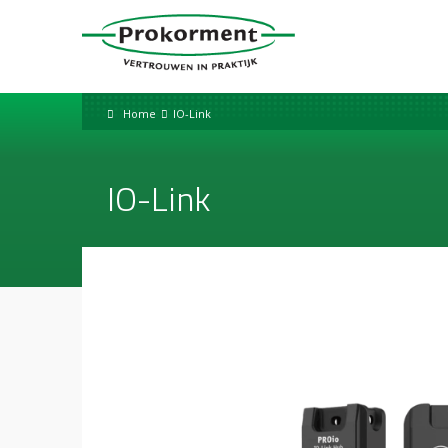
Home
IO-Link
IO-Link