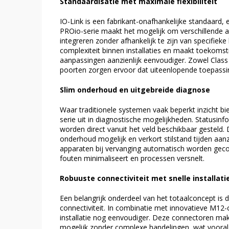
Standaardisatie met maximale flexibiliteit
IO-Link is een fabrikant-onafhankelijke standaard, 
PROio-serie maakt het mogelijk om verschillende 
integreren zonder afhankelijk te zijn van specifieke
complexiteit binnen installaties en maakt toekomsti
aanpassingen aanzienlijk eenvoudiger. Zowel Class 
poorten zorgen ervoor dat uiteenlopende toepass
Slim onderhoud en uitgebreide diagnose
Waar traditionele systemen vaak beperkt inzicht bi
serie uit in diagnostische mogelijkheden. Statusin
worden direct vanuit het veld beschikbaar gesteld.
onderhoud mogelijk en verkort stilstand tijden aan
apparaten bij vervanging automatisch worden geco
fouten minimaliseert en processen versnelt.
Robuuste connectiviteit met snelle installati
Een belangrijk onderdeel van het totaalconcept is 
connectiviteit. In combinatie met innovatieve M12
installatie nog eenvoudiger. Deze connectoren ma
mogelijk zonder complexe handelingen, wat vooral i