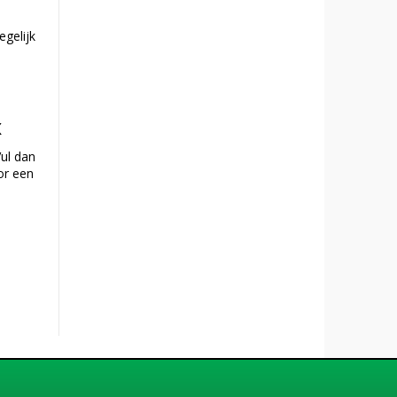
egelijk
k
ul dan
or een