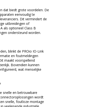
en dat biedt grote voordelen. De
apparaten eenvoudig te
 leveranciers. Dit vermindert de
ge uitbreidingen of
A als optioneel Class B
ingen ondersteund worden.
eden, blinkt de PROio IO-Link
formatie en foutmeldingen
 Dit maakt voorspellend
zienlijk. Bovendien kunnen
nfigureerd, wat menselijke
e
de snelle en betrouwbare
-connectoroplossingen wordt
ken snelle, foutloze montage
n veeleisende industriële