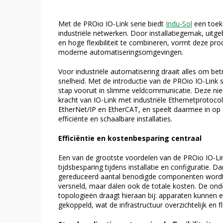
Met de PROio IO-Link serie biedt
Indu-Sol
een toek
industriële netwerken. Door installatiegemak, uit
en hoge flexibiliteit te combineren, vormt deze pro
moderne automatiseringsomgevingen.
Voor industriële automatisering draait alles om betr
snelheid. Met de introductie van de PROio IO-Link s
stap vooruit in slimme veldcommunicatie. Deze ni
kracht van IO-Link met industriële Ethernetprotoc
EtherNet/IP en EtherCAT, en speelt daarmee in op
efficiënte en schaalbare installaties.
Efficiëntie en kostenbesparing centraal
Een van de grootste voordelen van de PROio IO-Link
tijdsbesparing tijdens installatie en configuratie. 
gereduceerd aantal benodigde componenten wordt 
versneld, maar dalen ook de totale kosten. De ond
topologieën draagt hieraan bij: apparaten kunnen 
gekoppeld, wat de infrastructuur overzichtelijk en fl