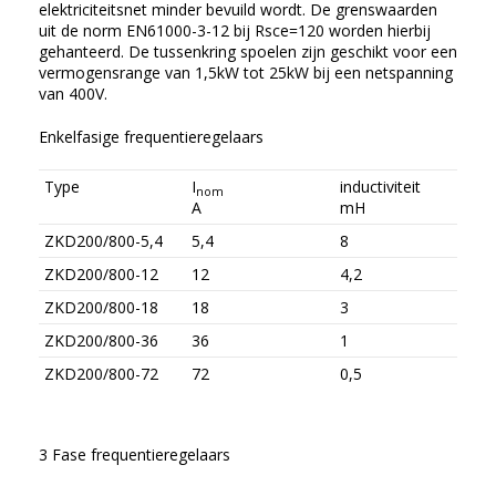
elektriciteitsnet minder bevuild wordt. De grenswaarden
uit de norm EN61000-3-12 bij Rsce=120 worden hierbij
gehanteerd. De tussenkring spoelen zijn geschikt voor een
vermogensrange van 1,5kW tot 25kW bij een netspanning
van 400V.
Enkelfasige frequentieregelaars
Type
I
inductiviteit
nom
A
mH
ZKD200/800-5,4
5,4
8
ZKD200/800-12
12
4,2
ZKD200/800-18
18
3
ZKD200/800-36
36
1
ZKD200/800-72
72
0,5
3 Fase frequentieregelaars