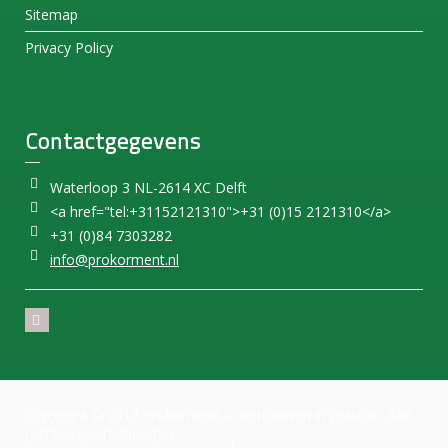
Sitemap
Privacy Policy
Contactgegevens
Waterloop 3 NL-2614 XC Delft
<a href="tel:+31152121310">+31 (0)15 2121310</a>
+31 (0)84 7303282
info@prokorment.nl
Copyright © 2018 Prokorment – vertrouwen in praktijk . Alle
rechten voorbehouden.