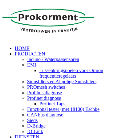
HOME
PRODUCTEN
Inclino / Waterpassensoren
EMI
Tussenkringspoelen voor Omron
frequentieregelaars
Sinusfilters en Allpolige Sinusfilters
PROmesh switches
Profibus diagnose
Profinet diagnose
Profinet Taps
Functional tester (met 18100) Eschke
CANbus diagnose
Sieds
D-Bridge
IO-Link
DIENSTEN