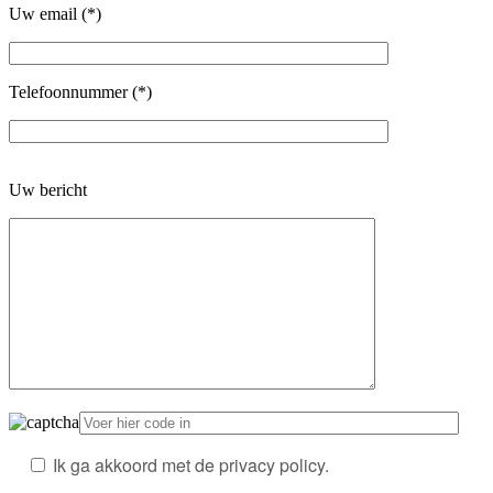
Uw email (*)
Telefoonnummer (*)
Gelieve
Uw bericht
dit
veld
leeg
te
laten.
Ik ga akkoord met de privacy policy.