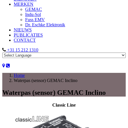
MERKEN
GEMAC
Indu-Sol
Fuss EMV
Dr. Eschke Elektronik
NIEUWS
PUBLICATIES
CONTACT
+31 15 212 1310
Home
Waterpas (sensor) GEMAC Inclino
Waterpas (sensor) GEMAC Inclino
Classic Line