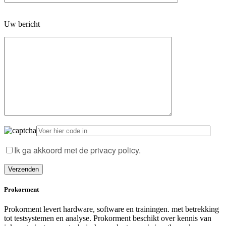
Gelieve
Uw bericht
dit
veld
leeg
te
laten.
Ik ga akkoord met de privacy policy.
Prokorment
Prokorment levert hardware, software en trainingen. met betrekking
tot testsystemen en analyse. Prokorment beschikt over kennis van