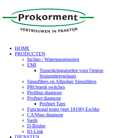
HOME
PRODUCTEN
Inclino / Waterpassensoren
EMI
Tussenkringspoelen voor Omron
frequentieregelaars
Sinusfilters en Allpolige Sinusfilters
PROmesh switches
Profibus diagnose
Profinet diagnose
Profinet Taps
Functional tester (met 18100) Eschke
CANbus diagnose
Sieds
D-Bridge
IO-Link
DIENSTEN