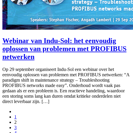
Webinar van Indu-Sol: het eenvoudig
oplossen van problemen met PROFIBUS
netwerken
Op 29 september organiseert Indu-Sol een webinar over het
eenvoudig oplossen van problemen met PROFIBUS netwerken: “A
paradigm shift in maintenance strategy – Troubleshooting
PROFIBUS networks made easy”. Onderhoud wordt vaak pas
gedaan als er een probleem is. Een reactieve handeling, waardoor
een storing soms lang kan duren omdat kritieke onderdelen niet
direct leverbaar zijn. […]
1
2
3
4