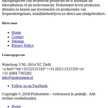
inkooptrajecten van technische producten en is inzetbaar als
inkoopbureau of als toeleverancier. Prokorment levert producten,
diensten en kennis aan leveranciers en producenten van
frequentieregelaars, installatiebedrijven en direct aan eindgebruikers.
Direct naar
Home
Contact
Sitemap
Privacy Policy
Contactgegevens
Waterloop 3 NL-2614 XC Delft
<a href="tel:+31152121310">+31 (0)15 2121310</a>
+31 (0)84 7303282
info@prokorment.nl
Follow us on Facebook
Copyright © 2018 Prokorment – vertrouwen in praktijk . Alle
rechten voorbehouden.
Home